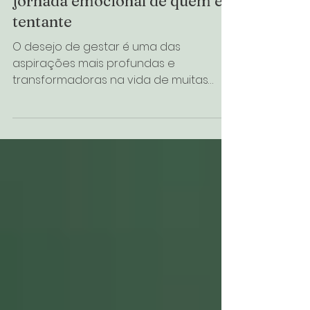
Entre a esperança e a espera: a
jornada emocional de quem é
tentante
O desejo de gestar é uma das
aspirações mais profundas e
transformadoras na vida de muitas
mulheres. No entanto, é fundamental
compreender que cada caso é único.
Cada mulher tem sua própria história,
seu próprio caminho e enfrenta
dificuldades particulares. Não existe
uma trajetória única para todas, e cada
vivência deve ser olhada de forma
estritamente individual, sem
comparações e com o mais profundo
respeito. Para aquelas que enfrentam a
infertilidade ou dificuldades para