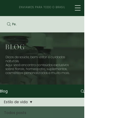
ENVIAMOS PARA TODO O BRASIL
Pesquisar
BLOG
Dicas de saúde, bem-estar e cuidados
naturais.
Aqui você encontra conteúdos exclusivos
sobre florais, homeopatia, suplementos,
cosméticos personalizados e muito mais.
Blog
Estilo de vida
Todos posts