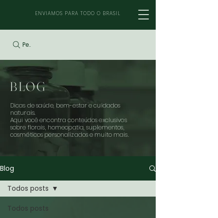
ENVIAMOS PARA TODO O BRASIL
Pesquisar
BLOG
Dicas de saúde, bem-estar e cuidados
naturais.
Aqui você encontra conteúdos exclusivos
sobre florais, homeopatia, suplementos,
cosméticos personalizados e muito mais.
Blog
Todos posts
Todos posts