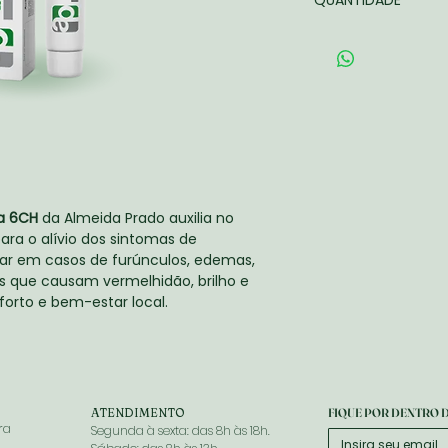
QUANTIDADE
- Alívio do incômo
- Pode ser aplica
25g.
acima de 2 anos;
- Ingrediente ativo
- Medicamento Din
26/2007 AFE 1.0026
a 6CH
da Almeida Prado auxilia no
ara o alívio dos sintomas de
ar em casos de furúnculos, edemas,
s que causam vermelhidão, brilho e
orto e bem-estar local.
ATENDIMENTO
FIQUE POR DENTRO 
ra
Segunda à sexta: das 8h às 18h.