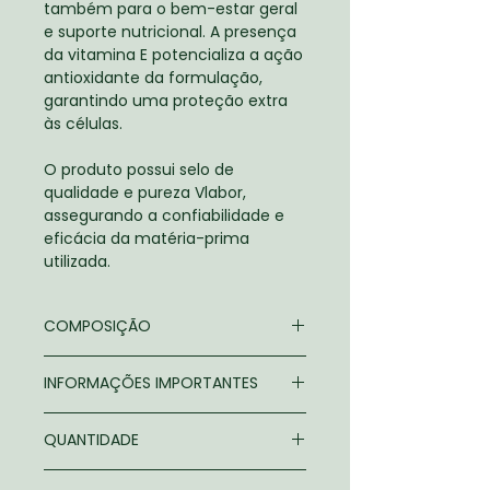
também para o bem-estar geral
e suporte nutricional. A presença
da vitamina E potencializa a ação
antioxidante da formulação,
garantindo uma proteção extra
às células.
O produto possui selo de
qualidade e pureza Vlabor,
assegurando a confiabilidade e
eficácia da matéria-prima
utilizada.
COMPOSIÇÃO
Triglicerídeos de cadeia média,
INFORMAÇÕES IMPORTANTES
coenzima Q10, acetato de DL-
alfa-tocoferol (vitamina E),
200 mg de COQ-10 por porção;
corante extrato de urucum
QUANTIDADE
Fonte de vitamina E;
(bixina), antiumectante dióxido
Maior absorção na forma
60 cápsulas.
de silício.