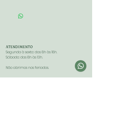
10mL
ATENDIMENTO
Segunda à sexta: das 8h às 18h.
Sábado: das 8h às 13h.
Não abrimos nos feriados.
FIQUE POR DENTRO DAS PROMOÇÕES E NOVIDADES
Enviar
FARMÁCIA MINEIRA
Razão social:
Farmácia Homeopática Mineira