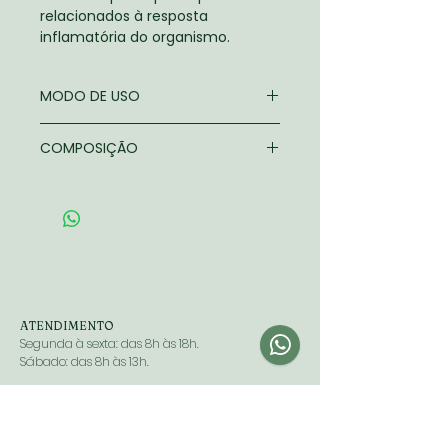
relacionados à resposta
inflamatória do organismo.
MODO DE USO
Ingerir 2 cápsulas, 2 vezes ao dia.
COMPOSIÇÃO
Óleo de fígado de bacalhau.
Composição da cápsula:
água
purificada, gelificante gelatina e
umectante glicerol.
ALÉRGICOS: CONTÉM DERIVADOS
DE PEIXE E PODE CONTER SOJA.
NÃO CONTÉM GLÚTEN.
ATENDIMENTO
Segunda à sexta: das 8h às 18h.
Sábado: das 8h às 13h.
Não abrimos nos feriados.